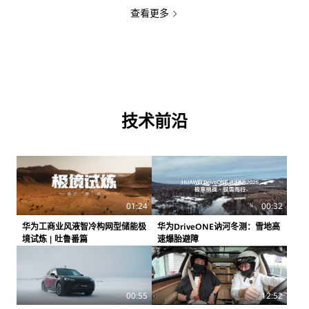
查看更多
技术前沿
01:24
00:32
华为工商业风液智冷构网型储能极
华为DriveONE讷河冬测：雪地高
境试炼 | 吐鲁番篇
速爆胎避障
00:55
12:52