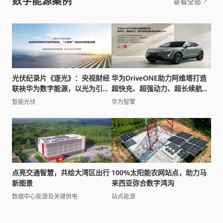
数字能源案例
查看全部
光伏纪录片《逐光》：央视财经
华为DriveONE助力阿维塔打造
联袂华为数字能源，以光为引讲
超快充、超强动力、超长续航智
述全球能源变革之路
能电动轿跑SUV
智能光伏
华为智擎
点亮交通智慧，共绘大湾区出行
100%太阳能农网站点，助力马
新图景
来西亚弥合数字鸿沟
数据中心能源及关键供电
站点能源