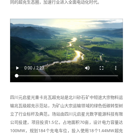
同的超充生态圈，加速行业进入全面电动化时代。
四川元启星光重卡兆瓦超充站是北川砂石矿中短途大宗物料运
输兆瓦级超充示范站，为矿山大宗运输领域的绿色低碳转型树
立了行业标杆及典范。场站由四川元启星光数字能源科技有限
公司投建，项目投资1.5亿，占地面积70亩，设计电力容量达
100MW，规划184个充电车位，投入使用18个1.44MW超充