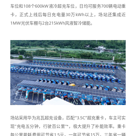
车位和108个600kW液冷超充车位，日均可服务700辆电动重
卡，正式上线后每日充电量30万kWh以上，场站还集成近
1MW光伏车棚与2台215kWh风液智冷储能。
场站采用华为兆瓦超充设备，匹配“3.5C”超充重卡，车主可实
现"充电五分钟，行驶百公里"*，极大提升了补能效率。重卡
每公里能耗费用可节省1.5元，一年可节省15万，三年省一辆