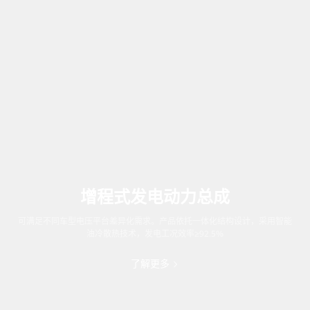
增程式发电动力总成
可满足不同车型电压平台差异化需求。产品依托一体化结构设计，采用智能
油冷散热技术，发电工况效率≥92.5%
了解更多