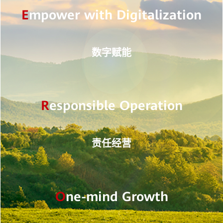
E
mpower with Digitalization
数字赋能
R
esponsible Operation
责任经营
O
ne-mind Growth