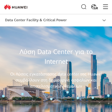
GR
Data Center Facility & Critical Power
Λύση Data Center για το
Internet
Οι Λύσεις εγκατάστασης data center της Huawei
συμβάλλουν στη δημιουργία ασφαλών και
αποτελεσματικών θεμελίων