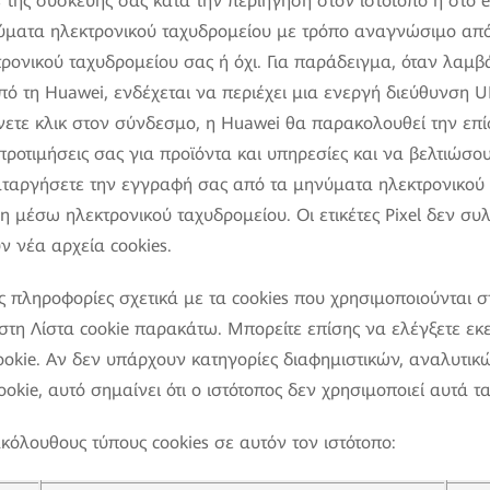
της συσκευής σας κατά την περιήγηση στον ιστότοπο ή στο ema
ύματα ηλεκτρονικού ταχυδρομείου με τρόπο αναγνώσιμο από
τρονικού ταχυδρομείου σας ή όχι. Για παράδειγμα, όταν λαμ
ό τη Huawei, ενδέχεται να περιέχει μια ενεργή διεύθυνση U
άνετε κλικ στον σύνδεσμο, η Huawei θα παρακολουθεί την επ
προτιμήσεις σας για προϊόντα και υπηρεσίες και να βελτιώσ
ταργήσετε την εγγραφή σας από τα μηνύματα ηλεκτρονικού 
η μέσω ηλεκτρονικού ταχυδρομείου. Οι ετικέτες Pixel δεν σ
ν νέα αρχεία cookies.
ς πληροφορίες σχετικά με τα cookies που χρησιμοποιούνται σ
ι στη Λίστα cookie παρακάτω. Μπορείτε επίσης να ελέγξετε εκε
ookie. Αν δεν υπάρχουν κατηγορίες διαφημιστικών, αναλυτικώ
ookie, αυτό σημαίνει ότι ο ιστότοπος δεν χρησιμοποιεί αυτά τα
κόλουθους τύπους cookies σε αυτόν τον ιστότοπο: