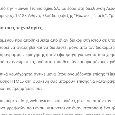
 από την Huawei Technologies SA, με έδρα στη διεύθυνση Λεω
 όροφος, 15123 Αθήνα, Ελλάδα (εφεξής "Huawei", "εμείς", "μα
αρόμοιες τεχνολογίες;
κειμένου που αποθηκεύεται από έναν διακομιστή ιστού σε υπο
πορεί να ανακτηθεί και να διαβαστεί μόνο από τον διακομιστ
ο πρόγραμμα περιήγησης ή την εφαρμογή για κινητά που χρησι
από αναγνωριστικά, ονόματα τοποθεσιών και ορισμένους αριθ
πικά κοινόχρηστα αντικείμενα (που ονομάζονται επίσης "Flash
ευσης HTML5 στη συσκευή σας μπορούν επίσης να καταγράψ
και τις προτιμήσεις σας.
ποιούμε επίσης web beacons και ετικέτες pixel σε αυτόν τον 
όνα γραφικών που ενσωματώνεται σε έναν ιστότοπο ή ένα ηλ