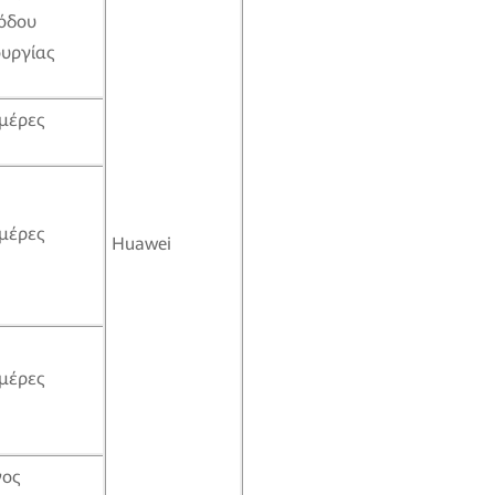
όδου
ουργίας
μέρες
μέρες
Huawei
μέρες
νος