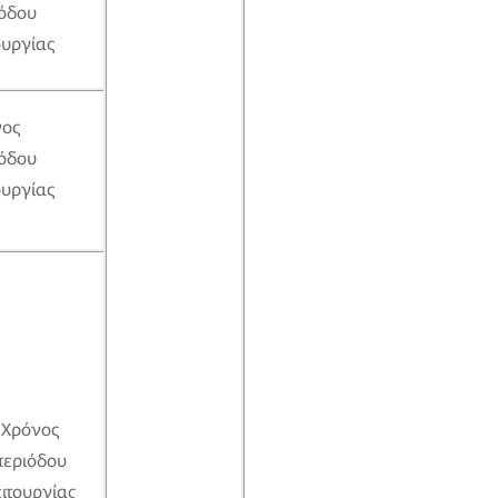
όδου
ουργίας
νος
όδου
ουργίας
Χρόνος
περιόδου
ειτουργίας