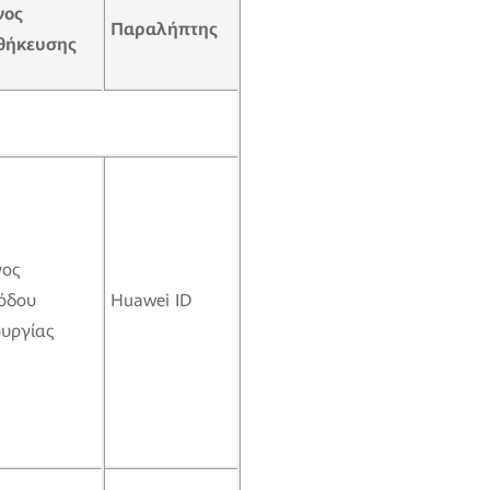
νο
ς
Παραλ
ή
πτη
ς
θ
ή
κευση
ς
νος
όδου
Huawei ID
ουργίας