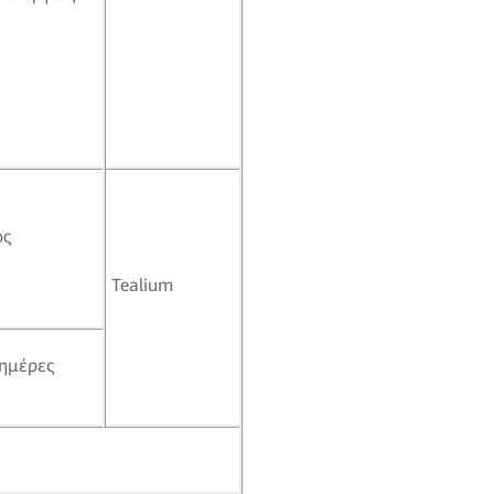
ος
Tealium
ημέρες