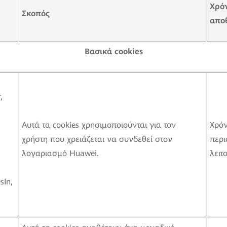
Χρ
ό
Σκοπ
ός
απο
Βασικ
ά
cookies
,
Αυτά τα cookies χρησιμοποιούνται για τον
Χρό
χρήστη που χρειάζεται να συνδεθεί στον
περι
λογαριασμό Huawei.
λειτ
sIn,