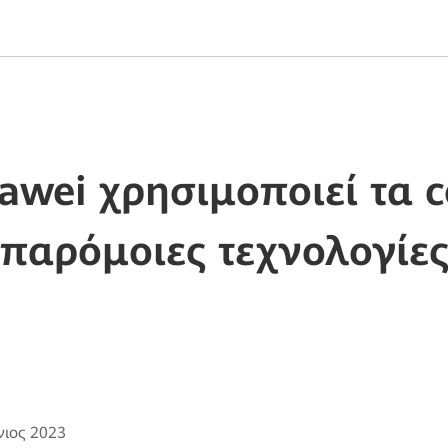
wei χρησιμοποιεί τα c
παρόμοιες τεχνολογίε
νιος 2023