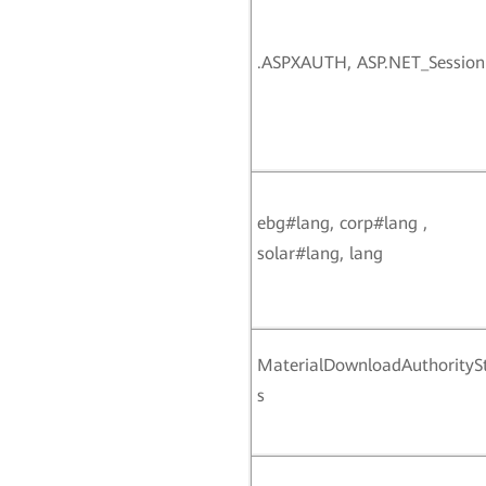
.ASPXAUTH, ASP.NET_Session
ebg#lang, corp#lang ,
solar#lang, lang
MaterialDownloadAuthorityS
s