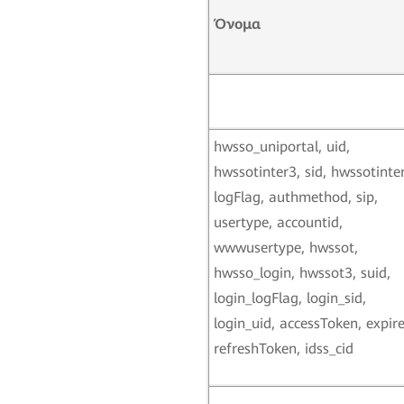
Ό
νομα
hwsso_uniportal, uid,
hwssotinter3, sid, hwssotinter
logFlag, authmethod, sip,
usertype, accountid,
wwwusertype, hwssot,
hwsso_login, hwssot3, suid,
login_logFlag, login_sid,
login_uid, accessToken, expire
refreshToken, idss_cid