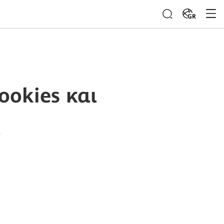
GR
ookies και
ς