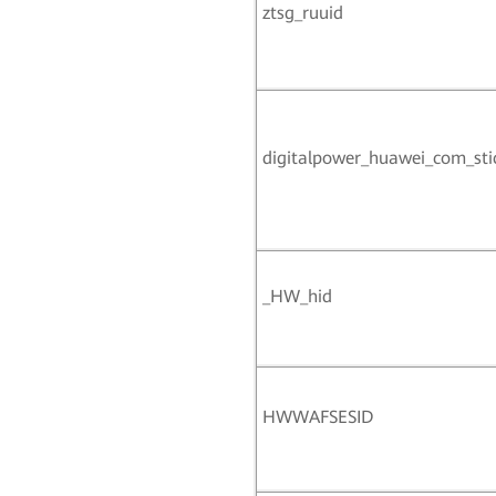
ztsg_ruuid
digitalpower_huawei_com_sti
_HW_hid
HWWAFSESID