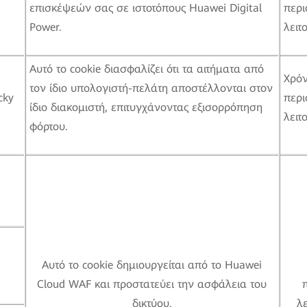
επισκέψεών σας σε ιστοτόπους Huawei Digital
περι
Power.
λειτ
Αυτό το cookie διασφαλίζει ότι τα αιτήματα από
Χρό
τον ίδιο υπολογιστή-πελάτη αποστέλλονται στον
cky
περι
ίδιο διακομιστή, επιτυγχάνοντας εξισορρόπηση
λειτ
φόρτου.
Αυτό το cookie δημιουργείται από το Huawei
Cloud WAF και προστατεύει την ασφάλεια του
δικτύου.
λ