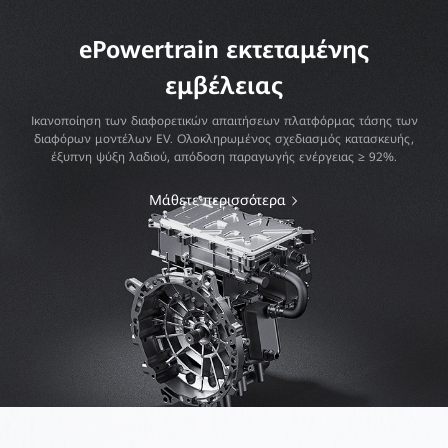
ePowertrain εκτεταμένης
εμβέλειας
Ικανοποίηση των διαφορετικών απαιτήσεων πλατφόρμας τάσης των
διαφόρων μοντέλων EV. Ολοκληρωμένος σχεδιασμός κατασκευής,
έξυπνη ψύξη λαδιού, απόδοση παραγωγής ενέργειας ≥ 92%.
Μάθετε περισσότερα