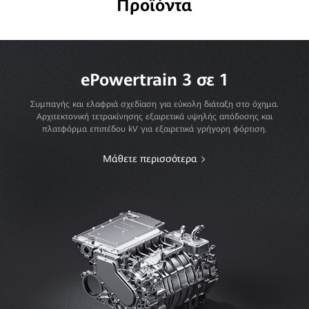
Προϊόντα
ePowertrain 3 σε 1
Συμπαγής και ελαφριά σχεδίαση για εύκολη διάταξη στο όχημα.
Αρχιτεκτονική τετρακίνησης εξαιρετικά υψηλής απόδοσης και
πλατφόρμα επιπέδου kV για εξαιρετικά γρήγορη φόρτιση.
Μάθετε περισσότερα