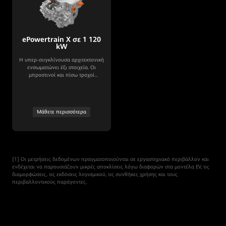
ePowertrain X σε 1 120
kW
Η υπερ-συγκλίνουσα αρχιτεκτονική
ενσωματώνει έξι στοιχεία. Οι
μπροστινοί και πίσω τροχοί
λειτουργούν άψογα, διευκολύνοντας
την ευέλικτη διάταξη του αυτοκινήτου.
Μάθετε περισσότερα
[1] Οι μετρήσεις δεδομένων πραγματοποιούνται σε εργαστηριακό περιβάλλον και
ενδέχεται να παρουσιάζουν μικρές αποκλίσεις λόγω διαφορών στα μοντέλα EV, τις
διαμορφώσεις, τις εκδόσεις λογισμικού, τις συνθήκες χρήσης και τους
περιβαλλοντικούς παράγοντες.