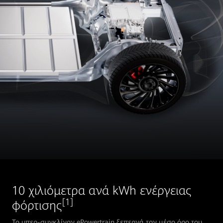
10 χιλιόμετρα ανά kWh ενέργειας
[1]
φόρτισης
Το υπερ-συγκλίνον ePowertrain ξεπερνά τον μέσο όρο του