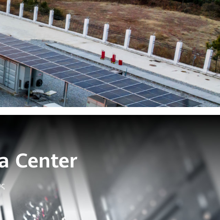
a Center
ώς