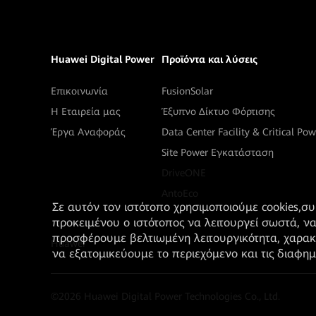
Huawei Digital Power
Προϊόντα και λύσεις
Επικοινωνία
FusionSolar
Η Εταιρεία μας
Έξυπνο Δίκτυο Φόρτισης
Έργα Αναφοράς
Data Center Facility & Critical Pow
Site Power Εγκατάσταση
DriveONE
AntoEco
Σε αυτόν τον ιστότοπο χρησιμοποιούμε cookies,σ
προκειμένου ο ιστότοπος να λειτουργεί σωστά, ν
προσφέρουμε βελτιωμένη λειτουργικότητα, χαρακ
Huawei
να εξατομικεύουμε το περιεχόμενο και τις διαφημ
©
2026
Huawei Digital Power Technologies Co., Ltd.