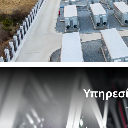
Υπηρεσί
Υ