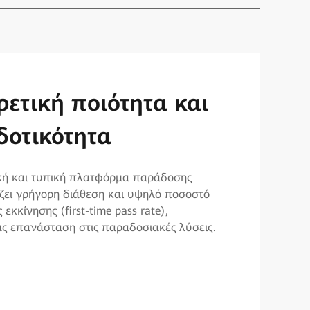
ακές και έξυπνες
κληρωμένη
ρετική ποιότητα και
τότητες
άλεια συστημάτων
δοτικότητα
γειας
, οικονομικά αποδοτικές και εξαιρετικά
ή και τυπική πλατφόρμα παράδοσης
ματικές επαγγελματικές υπηρεσίες που
ζει γρήγορη διάθεση και υψηλό ποσοστό
υν την αποδοτικότητα και την αξιοπιστία
σμός ασφάλειας E2E, με την υποστήριξη
 εκκίνησης (first-time pass rate),
 μια ενοποιημένη ψηφιακή πλατφόρμα
ν διαχείρισης ασφάλειας και διαδικασιών
ς επανάσταση στις παραδοσιακές λύσεις.
ης.
 ανάγκης, καλύπτει την παροχή, τη
στο δίκτυο ηλεκτροδότησης, τα δίκτυα και