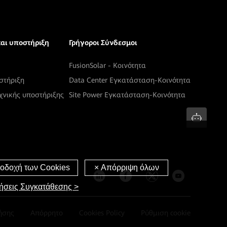
και υποστήριξη
Γρήγοροι Σύνδεσμοι
FusionSolar - Κοινότητα
στήριξη
Data Center Εγκατάσταση-Κοινότητα
χνικής υποστήριξης
Site Power Εγκατάσταση-Κοινότητα
ήσεις Συγκατάθεσης >
ήσης
Απόρρητο
Cookies Policy
Ρύθμιση cookie