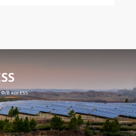
ESS
 Φ/Β και ESS