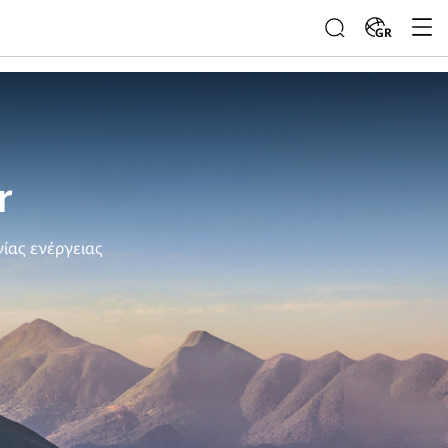
GR
r
ίας ενέργειας