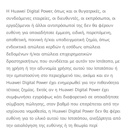
Η Huawei Digital Power, όπως και οι θυγατρικές, οι
συνδεόμενες εταιρείες, οι διευθυντές, οι εκπρόσωποι, οι
εργαζόμενοι ή άλλοι αντιπρόσωποί της δεν θα φέρουν
ευθύνη για οποιαδήποτε έμμεση, ειδική, παρεπόμενη,
αποθετική, ποινική ή/και υποδειγματική ζημία, όπως
ενδεικτικά απώλεια κερδών ή εσόδων, απώλεια
δεδομένων ή/και απώλεια επιχειρηματικών
δραστηριοτήτων, που συνδέεται με αυτόν τον Ιστότοπο, με
τη χρήση ή την αδυναμία χρήσης αυτού του Ιστοτόπου ή
την εμπιστοσύνη στο περιεχόμενό του, ακόμα και αν η
Huawei Digital Power έχει ενημερωθεί για την πιθανότητα
τέτοιας ζημίας. Εκτός αν η Huawei Digital Power έχει
συμφωνήσει εγγράφως κάτι διαφορετικό σε οποιαδήποτε
σύμβαση πώλησης, στον βαθμό που επιτρέπεται από την
ισχύουσα νομοθεσία, η Huawei Digital Power δεν θα φέρει
ευθύνη για το υλικό αυτού του Ιστοτόπου, ανεξάρτητα από
την αιτιολόγηση της ευθύνης ή τη θεωρία περί