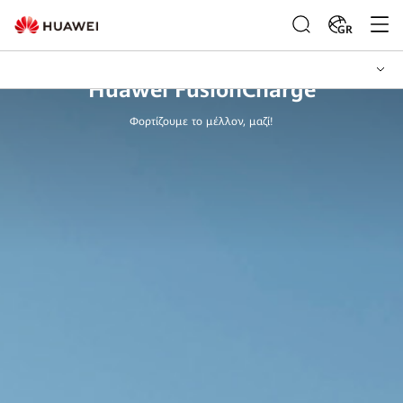
GR
Huawei FusionCharge
Φορτίζουμε το μέλλον, μαζί!