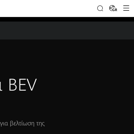
GR
α BEV
για βελτίωση της