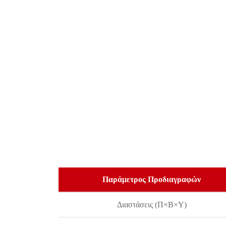
Παράμετρος Προδιαγραφών
Διαστάσεις (Π×Β×Υ)