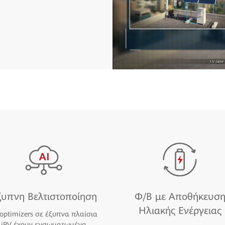
ξυπνη Βελτιστοποίηση
Φ/Β με Αποθήκευσ
Ηλιακής Ενέργειας
 optimizers σε έξυπνα πλαίσια
iPV έχουν ενσωματωμένα