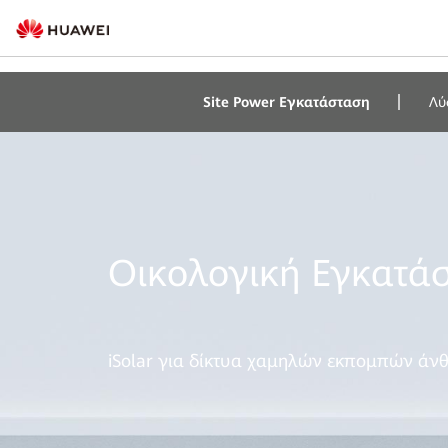
Site Power Εγκατάσταση
Λύ
Οικολογική Εγκατάσ
iSolar για δίκτυα χαμηλών εκπομπών άν