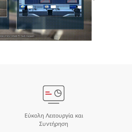
'κλειδώνε
Ο γρήγορο
διασφαλίζ
και της 
η
Εύκολη Λειτουργία και
Συντήρηση