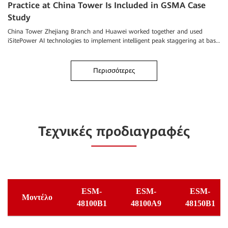
Practice at China Tower Is Included in GSMA Case
Study
China Tower Zhejiang Branch and Huawei worked together and used
iSitePower AI technologies to implement intelligent peak staggering at base
stations.
Περισσότερες
Τεχνικές προδιαγραφές
ESM-
ESM-
ESM-
Μοντέλο
48100B1
48100A9
48150B1