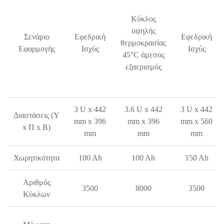
Κύκλος
υψηλής
Σενάριο
Εφεδρική
Εφεδρική
θερμοκρασίας
Εφαρμογής
Ισχύς
Ισχύς
45°C άμεσος
εξαερισμός
3 U x 442
3.6 U x 442
3 U x 442
Διαστάσεις (Υ
mm x 396
mm x 396
mm x 560
x Π x Β)
mm
mm
mm
Χωρητικότητα
100 Ah
100 Ah
150 Ah
Αριθμός
3500
8000
3500
Κύκλων