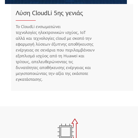
Έξυπνο Σύστημα Αποθήκευσης
Ενέργειας
Οι ευφυείς μπαταρίες λιθίου
συνεργάζονται με την παροχή ισχύος, το
IoT και το NetEco ώστε το σύστημα να
αποδώσει τα μέγιστα. Ενίσχυση τάσης μέσω
cloud. Κάλυψη απαιτήσεων αιχμής μέσω
cloud. Υβριδική χρήση μέσω cloud.
Κλιμάκωση στις ώρες αιχμής μέσω cloud.
Έξυπνη παράλληλη λειτουργία.
Αντικλεπτική προστασία μέσω cloud.