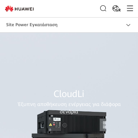
GR
Site Power Εγκατάσταση
CloudLi
Έξυπνη αποθήκευση ενέργειας για διάφορα
σενάρια