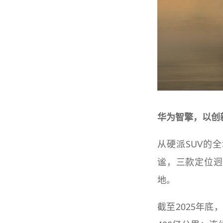
华为智擎，以创
从硬派SUV的
谧，三款定位迥
地。
截至2025年