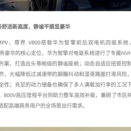
商务舒适新高度，静谧平顺显豪华
PV，尊界 V800搭载华为智擎前后双电机四驱系
对商务豪华的核心定位，华为智擎对电驱系统进行了专属NV
方案，打造出头等舱级的静谧座舱；动态自适应扭矩控
节，大幅降低过减速带的颠簸抖动和湿滑路面打滑风险
全性；充足的动力储备也确保了多人满载加行李的工况
；800V高压增程平台则助力整车高效补能，兼顾了市区
适配高端商务用户的全场景出行需求。