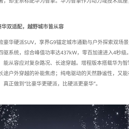
著，却全系标配华为智擎。华为智擎作为动力域技术底座
派豪华双适配，越野城市皆从容
款豪华硬派SUV，享界G9锚定城市通勤与户外探索双场
四驱系统，综合峰值功率达437kW，零百加速进入4秒级
，能从容应对复杂路况、长途穿越。增程版本搭载华为智擎
长途户外穿越的补能焦虑；纯电驱动的天然静谧性，又能
，真正做到“比豪华更硬派，比硬派更豪华”。