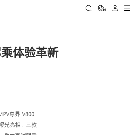
CN
驾乘体验革新
PV尊界 V800
齐曝光亮相。三款