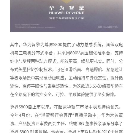
其中，华为智擎为尊界S800提供了动力总成系统，涵盖双电
机与三电机分布式平台，并采用800V高压碳化硅平台，支持
纯电与增程两种动力模式，能效更高，续航更扎实。同时，分
布式矢量扭矩控制技术，可在湿滑路面、高速爆胎、紧急避让
等极限场景中实现毫秒级响应，主动维持车身稳定性，提升循
迹性、启停平顺性与乘坐舒适性。为这款近5.5米D级豪华轿车
在全路况下的驾控安全、可控、平顺体验提供了坚实保障。
尊界S800自上市以来，在超豪华轿车市场中表现持续领先，
今年4月份，在“鸿蒙智行会客厅”直播活动中，华为常务董
事、产品投资评审委员会主任、终端 BG 董事长余承东分享了
尊界 S800 销售数据。他表示，尊界上市以后短短的10个月就