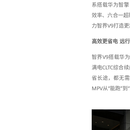
系搭载华为智擎（
效率、六合一超
力智界V9打造
高效更省电 远
智界V9搭载华
满电CLTC综
省长途，都无需
MPV从“能跑”