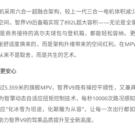
机采用六合一超融合架构，较上一代三合一电机体积减少
空间。智界V9后备箱实现了892L超大容积——无论是全
是商务接待的高尔夫球包与登机箱，都能轻松容纳。
乘坐舒适度换来的，而是架构升维带来的空间红利。在MP
从来不是取舍，而是共生的艺术。
适更安心
过5.359米的旗舰MPV，智界V9既有操控平顺性，又兼
为智擎动态自适应扭矩控制技术，每秒10000次路况感知和
应“化冰雪为坦途，化颠簸为从容”，让每一次出行都
助力智界V9的驾乘品质提升至全新高度。