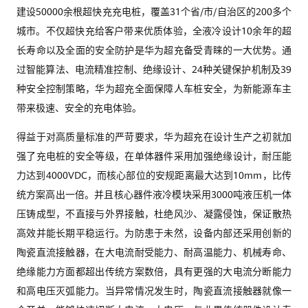
建设50000余根超快充充电桩，覆盖31个省/市/自治区的200多个
城市。不仅超快充给客户带来优质体验，全液冷设计10余年的超
长寿命以及全面的安全防护是华为超充备受青睐的一大优势。通
过智能算法、电流精准控制、绝缘设计、24种关键保护机制及39
种安全控制策略，华为超充全面保障人车桩安全，为新能源车主
带来极速、安全的充电体验。
得益于对高质量标准的严苛要求，华为超充在设计生产之初就加
强了充电桩的安全等级，在单体器件采用加强绝缘设计，耐压能
力达到4000VDC，而核心部位的安规距离最大达到10mm，比传
统方案高出一倍。并且核心器件液冷模块采用3000吨液压机一体
压铸成型，不直接与外界接触，杜绝风沙、凝露侵蚀，保证散热
高效并能长期平稳运行。为防患于未然，设备内部还采用创新的
陶瓷直流接触器，在大电流耐受能力、耐高温能力、机械寿命、
绝缘能力方面都超出传统方案数倍，具有更强的大电流分断能力
和高电压灭弧能力。当异常情况发生时，陶瓷直流接触器就像一