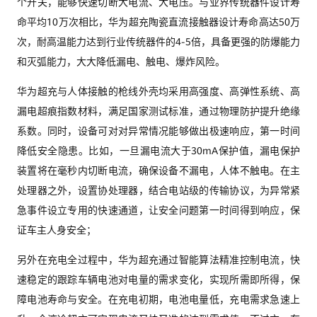
个开关，能够快速切断大电流、大电压。与业界传统器件设计寿
命平均10万次相比，华为超充陶瓷直流接触器设计寿命高达50万
次，耐高温能力达到行业传统器件的4-5倍，具备更强的防爆能力
和灭弧能力，大大降低漏电、触电、爆炸风险。
华为超充与人体接触的枪线外壳均采用高强度、高弹性系统、高
漏电超痕指数材料，满足国家测试标准，通过物理防护提升绝缘
系数。同时，设备可对对异常情况能够做出极速响应，第一时间
降低安全隐患。比如，一旦漏电流大于30mA保护值，漏电保护
装置将在毫秒内切断电流，确保设备不漏电，人体不触电。在主
处理器之外，设置协处理器，结合电站级的传输协议，为异常紧
急事件设立专用的快速通道，让安全问题第一时间得到响应，保
证车主人身安全；
另外在充电全过程中，华为超充通过智能算法精准控制电流，快
速稳定的跟踪车辆电池对电量的需求变化，实现所需即所得，保
障电池寿命与安全。在充电初期，电池电量低，充电需求急速上