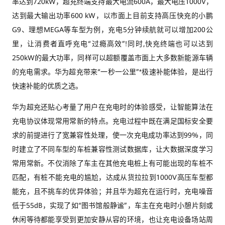
率达到720kW，超充终端支持最大电流600A，最大电压1000V，
达到最大输出功率600 kW，以市面上目前支持高压快充的小鹏
G9、理想MEGA等车型为例，充电5分钟续航就可以增加200公
里，让消费者直呼充电“过瘾高效”!同时,快充终端也可以达到
250kW的最大功率，同样可以超额覆盖市面上大多数新能源车辆
的充电需求。华为超充带来“一秒一公里”*极速补能体验，是出行
快速补能的优质之选。
华为超充还贴心考量了用户在充电时的体验感受，让智能算法在
充电协议体现常用常新的特点。充电过程中既在满足国标安全要
求的前提进行了宽兼容性处理，使一次充电成功率达到99%，同
时建立了不同车型的车桩兼容性测试数据库，让大数据深度学习
常用常新。不仅消除了车主在其他充电桩上有可能出现的车桩不
匹配，有桩不能充电的尴尬，达成从货拉拉到1000V高压车型都
能充，且不挑车的优异体验；并且华为超充在运行时，充电噪音
低于55dB，实现了如“图书馆般静谧”，车主在充电时小憩片刻或
休闲等待都能享受到更加安静从容的环境，也让充电设备场站周