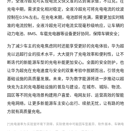
升，全液冷超充可实现电流又快又准的达到需求值，不过充。在
充电中期，需求变化相对稳定，全液冷超充可将充电电流的纹波
控制在0.5%左右。在充电末期，电池即将充满，需要更加实时精
准的电流控制，全液冷超充可对电流实现毫秒级响应，让车辆的
动力电池、BMS、车载充电器等设备更好协同，保障车辆安全；
为了减少车主的充电焦虑同时还能享受更好的充电体验，华为超
充以远超行业的技术水平，大大提升了充电效率和便利性，让不
断迭代的新能源车型的充电补能更加安心。全面的安全防护，也
让华为超充在充电速度与安全的双重考验中脱颖而出，引领充电
基础设施的高质量发展。未来，华为数字能源将进一步推动以超
快充为主的充电基础设施的普及与建设，在城市、城际、物流、
园区等不同充电场景构建用户喜爱、电网友好、运营高效的智能
充电网络，让更多新能源车主安心出行、续航无忧，让有路的地
方就有高质量充电。
[*]充电速率为实验室环境下测得，实际使用中可能因车型差异、软件版本、车辆电