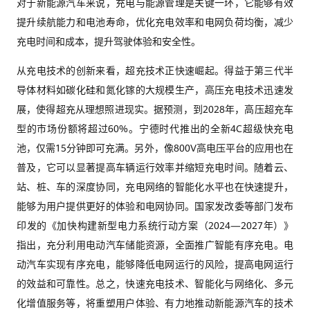
对于新能源汽车来说，充电与能源管理是关键一环，它能够有效
提升续航能力和电池寿命，优化充电效率和电网负荷均衡，减少
充电时间和成本，提升驾驶体验和安全性。
从充电技术的创新来看，超充技术正快速崛起。得益于第三代半
导体材料如碳化硅和氮化镓的大规模生产，高压充电技术迅速发
展，使得超充从理想照进现实。据预测，到2028年，高压超充车
型的市场份额将超过60%。宁德时代推出的全新4C超级快充电
池，仅需15分钟即可充满。另外，像800V高电压平台的应用也在
普及，它可以显著提高车辆运行效率并缩短充电时间。随着云、
站、桩、车的深度协同，充电网络的智能化水平也在快速提升，
能够为用户提供更好的体验和电网协同。国家发改委等部门发布
印发的《加快构建新型电力系统行动方案（2024—2027年）》
指出，充分利用电动汽车储能资源，全面推广智能有序充电。电
动汽车实现有序充电，能够降低电网运行的风险，提高电网运行
的效益和可靠性。总之，快速充电技术、智能化与网络化、多元
化增值服务等，将重塑用户体验、有力地推动新能源汽车的技术