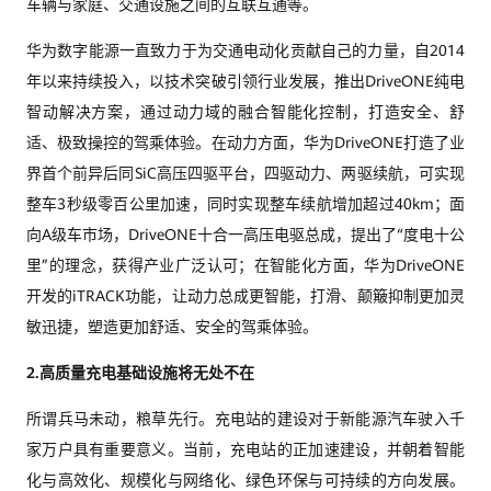
车辆与家庭、交通设施之间的互联互通等。
华为数字能源一直致力于为交通电动化贡献自己的力量，自2014
年以来持续投入，以技术突破引领行业发展，推出DriveONE纯电
智动解决方案，通过动力域的融合智能化控制，打造安全、舒
适、极致操控的驾乘体验。在动力方面，华为DriveONE打造了业
界首个前异后同SiC高压四驱平台，四驱动力、两驱续航，可实现
整车3秒级零百公里加速，同时实现整车续航增加超过40km；面
向A级车市场，DriveONE十合一高压电驱总成，提出了“度电十公
里”的理念，获得产业广泛认可；在智能化方面，华为DriveONE
开发的iTRACK功能，让动力总成更智能，打滑、颠簸抑制更加灵
敏迅捷，塑造更加舒适、安全的驾乘体验。
2.
高质量充电基础设施将无处不在
所谓兵马未动，粮草先行。充电站的建设对于新能源汽车驶入千
家万户具有重要意义。当前，充电站的正加速建设，并朝着智能
化与高效化、规模化与网络化、绿色环保与可持续的方向发展。