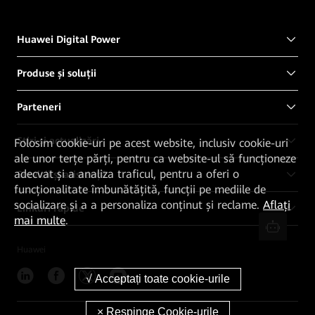
Huawei Digital Power
Produse și soluții
Parteneri
Știri și actualizări
Folosim cookie-uri pe acest website, inclusiv cookie-uri
ale unor terțe părți, pentru ca website-ul să funcționeze
adecvat și a analiza traficul, pentru a oferi o
Servicii și asistență
funcționalitate îmbunătățită, funcții pe mediile de
socializare și a a personaliza conținut și reclame.
Aflați
Linkuri rapide
mai multe
.
Huawei