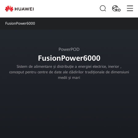
RO
FusionPower6000
PowerPOD
FusionPower6000
Sistem de alimentare și distribuție a energiei electrice, inerior ,
conceput pentru centre de date ale clădirilor tradiționale de dimensiuni
medii și mari