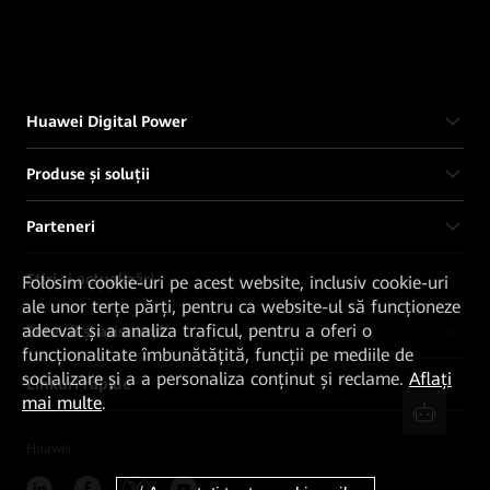
Huawei Digital Power
Produse și soluții
Parteneri
Știri și actualizări
Folosim cookie-uri pe acest website, inclusiv cookie-uri
ale unor terțe părți, pentru ca website-ul să funcționeze
adecvat și a analiza traficul, pentru a oferi o
Servicii și asistență
funcționalitate îmbunătățită, funcții pe mediile de
socializare și a a personaliza conținut și reclame.
Aflați
Linkuri rapide
mai multe
.
Huawei