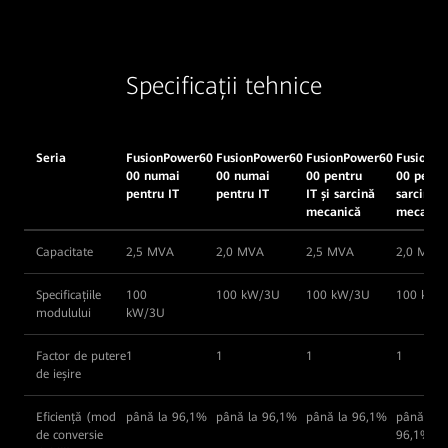
Specificații tehnice
Seria
FusionPower60
FusionPower60
FusionPower60
FusionP
00 numai
00 numai
00 pentru
00 pentru
pentru IT
pentru IT
IT și sarcină
sarcină
mecanică
mecanic
Capacitate
2,5 MVA
2,0 MVA
2,5 MVA
2,0 MVA
Specificațiile
100
100 kW/3U
100 kW/3U
100 kW/
modulului
kW/3U
Factor de putere
1
1
1
1
de ieșire
Eficiență (mod
până la 96,1%
până la 96,1%
până la 96,1%
până la
de conversie
96,1%