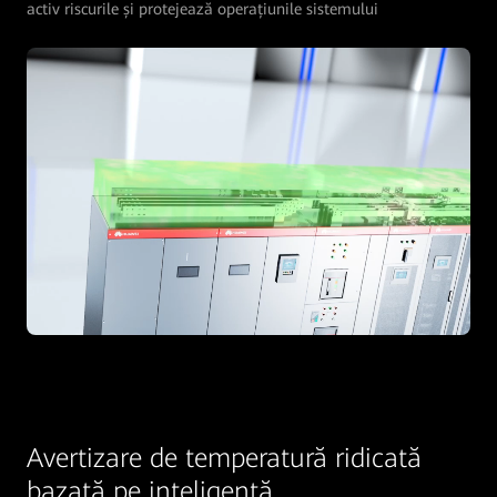
activ riscurile și protejează operațiunile sistemului
Avertizare de temperatură ridicată
bazată pe inteligență