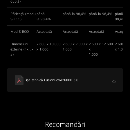
dublă)
Eficiență (modul
până
până la 98,4%
până la 98,4%
până la
S-ECO)
la 98,4%
98,4%
Mod S-ECO
Acceptată
Acceptată
Acceptată
Acceptat
Dimensiuni
2.600 x 10.000
2.600 x 7.000 x
2.600 x 12.600
2.600 x 
externe (î x l x
x 1.000
1.000
x
x 1.000
a)
1.000
Fișă tehnică FusionPower6000 3.0
Recomandări