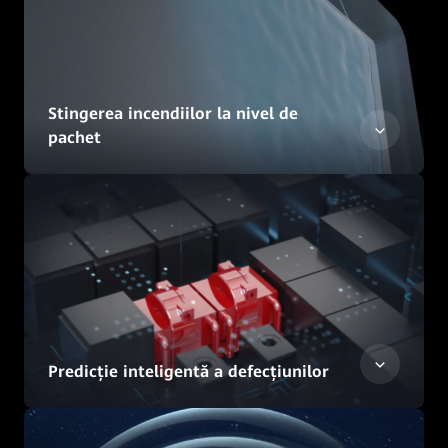
Stingerea incendiilor la nivel de
pachet
Predicție inteligentă a defecțiunilor