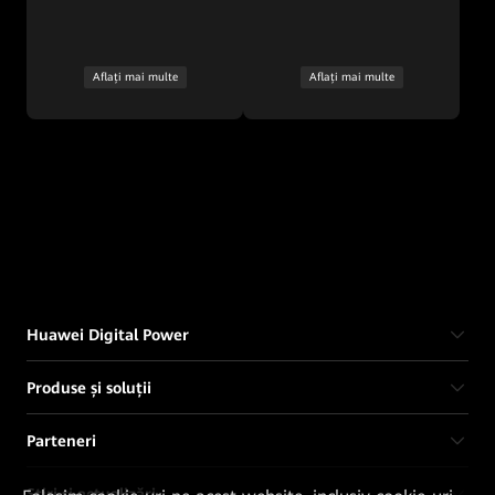
mari
Aflați mai multe
Aflați mai multe
Huawei Digital Power
Produse și soluții
Parteneri
Știri și actualizări