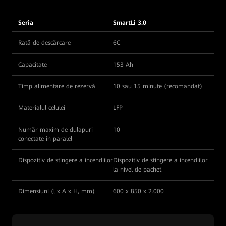
Seria
SmartLi 3.0
Rată de descărcare
6C
Capacitate
153 Ah
Timp alimentare de rezervă
10 sau 15 minute (recomandat)
Materialul celulei
LFP
Număr maxim de dulapuri
10
conectate în paralel
Dispozitiv de stingere a incendiilor
Dispozitiv de stingere a incendiilor
la nivel de pachet
Dimensiuni (l x A x H, mm)
600 x 850 x 2.000