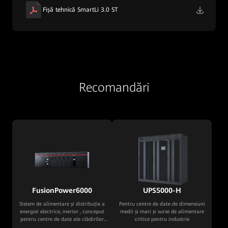
Fișă tehnică SmartLi 3.0 ST
Recomandări
FusionPower6000
UPS5000-H
Sistem de alimentare și distribuție a
Pentru centre de date de dimensiuni
energiei electrice, inerior , conceput
medii și mari și surse de alimentare
pentru centre de date ale clădirilor
critice pentru industrie
tradiționale de dimensiuni medii și