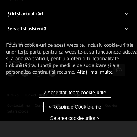
Știri și actualizări
Servicii și asistență
Linkuri rapide
Folosim cookie-uri pe acest website, inclusiv cookie-uri ale
unor terțe părți, pentru ca website-ul să funcționeze adecv
și a analiza traficul, pentru a oferi o funcționalitate
Huawei
îmbunătățită, funcții pe mediile de socializare și a a
personaliza conținut și reclame.
Aflați mai multe
.
©
2026
Huawei Digital Power Technologies Co., Ltd.
Contactați-ne
Condiții de utilizare
Confidențialitate
Cookies
Setări cookie
Setarea cookie-urilor >