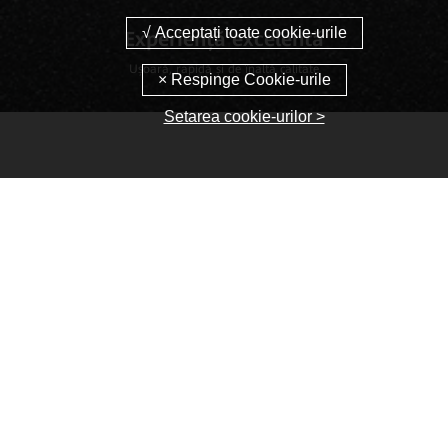
Experiență excelentă
Ușoară, rapidă și de înaltă calitate
Setarea cookie-urilor >