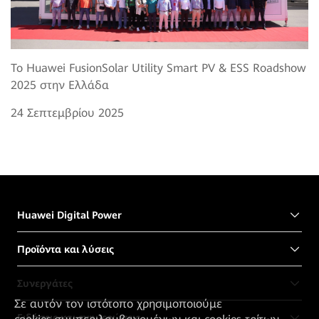
Το Huawei FusionSolar Utility Smart PV & ESS Roadshow
2025 στην Ελλάδα
24 Σεπτεμβρίου 2025
Huawei Digital Power
Προϊόντα και λύσεις
Συνεργάτες
Σε αυτόν τον ιστότοπο χρησιμοποιούμε
Ειδήσεις και ενημερώσεις