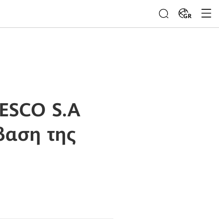
GR
LESCO S.A
βαση της