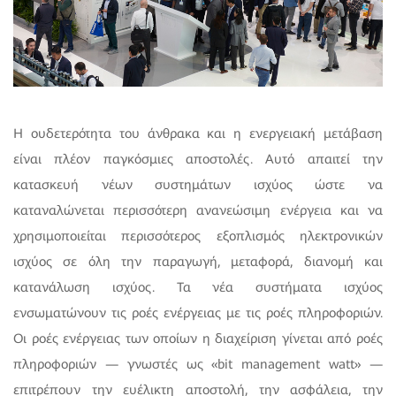
Η ουδετερότητα του άνθρακα και η ενεργειακή μετάβαση
είναι πλέον παγκόσμιες αποστολές. Αυτό απαιτεί την
κατασκευή νέων συστημάτων ισχύος ώστε να
καταναλώνεται περισσότερη ανανεώσιμη ενέργεια και να
χρησιμοποιείται περισσότερος εξοπλισμός ηλεκτρονικών
ισχύος σε όλη την παραγωγή, μεταφορά, διανομή και
κατανάλωση ισχύος. Τα νέα συστήματα ισχύος
ενσωματώνουν τις ροές ενέργειας με τις ροές πληροφοριών.
Οι ροές ενέργειας των οποίων η διαχείριση γίνεται από ροές
πληροφοριών — γνωστές ως «bit management watt» —
επιτρέπουν την ευέλικτη αποστολή, την ασφάλεια, την