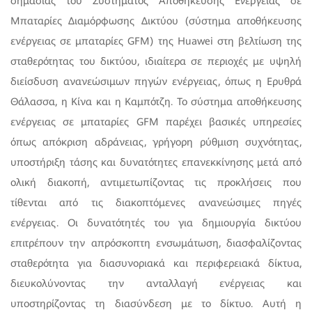
σημασίας του Συστήματος Αποθήκευσης Ενέργειας σε
Μπαταρίες Διαμόρφωσης Δικτύου (σύστημα αποθήκευσης
ενέργειας σε μπαταρίες GFM) της Huawei στη βελτίωση της
σταθερότητας του δικτύου, ιδιαίτερα σε περιοχές με υψηλή
διείσδυση ανανεώσιμων πηγών ενέργειας, όπως η Ερυθρά
Θάλασσα, η Κίνα και η Καμπότζη. Το σύστημα αποθήκευσης
ενέργειας σε μπαταρίες GFM παρέχει βασικές υπηρεσίες
όπως απόκριση αδράνειας, γρήγορη ρύθμιση συχνότητας,
υποστήριξη τάσης και δυνατότητες επανεκκίνησης μετά από
ολική διακοπή, αντιμετωπίζοντας τις προκλήσεις που
τίθενται από τις διακοπτόμενες ανανεώσιμες πηγές
ενέργειας. Οι δυνατότητές του για δημιουργία δικτύου
επιτρέπουν την απρόσκοπτη ενσωμάτωση, διασφαλίζοντας
σταθερότητα για διασυνοριακά και περιφερειακά δίκτυα,
διευκολύνοντας την ανταλλαγή ενέργειας και
υποστηρίζοντας τη διασύνδεση με το δίκτυο. Αυτή η