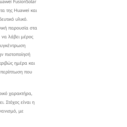
uawei FusionSolar
τα της Huawei και
ευτικό υλικό.
σική παρουσία στα
 να λάβει μέρος
 συγκέντρωση
ην πιστοποίησή
κριβώς ημέρα και
ε περίπτωση που
ρικό χαρακτήρα,
. Στόχος είναι η
γανισμό, με