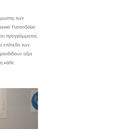
νάμωσης των
wei FusionSolar
 του προγράμματος
το επίπεδο των
ροσδίδουν αξία
ση κάθε