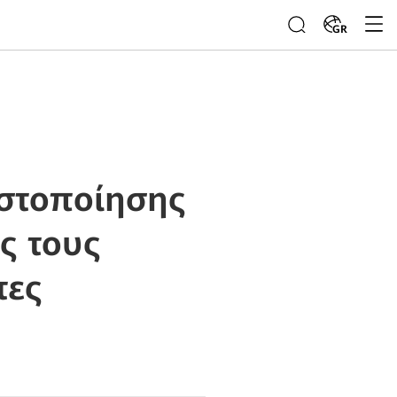
GR
στοποίησης
ς τους
τες