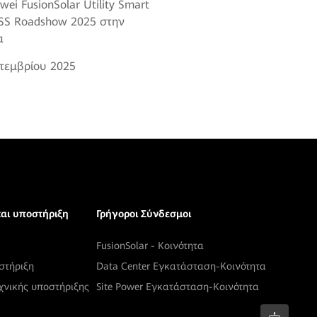
wei FusionSolar Utility Smart
SS Roadshow 2025 στην
α
τεμβρίου 2025
και υποστήριξη
Γρήγοροι Σύνδεσμοι
FusionSolar - Κοινότητα
στήριξη
Data Center Εγκατάσταση-Κοινότητα
χνικής υποστήριξης
Site Power Εγκατάσταση-Κοινότητα