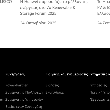
 ALESCO
Η Huawei παρουσιάζει το μέλλον της
Το Hua
ενέργειας στο 7o Renewable &
PV & E
Storage Forum 2025
Ελλάδ
24 Οκτωβρίου 2025
24 Σεπ
Συνεργάτες
Ειδήσεις και ενημερώσεις
Υπηρεσίες 
Power-Partner
Ειδήσεις
Υπηρεσίες
Συνεργάτης Πωλήσεων
Εκδηλώσεις
Τεχνική Yπο
er
Συνεργάτης Υπηρεσιών
Έγγραφα τε
Βρείτε έναν Συνεργάτη