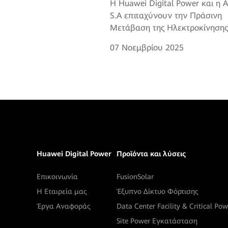
Η Huawei Digital Power και η
S.A επιταχύνουν την Πράσινη
Μετάβαση της Ηλεκτροκίνησης
07 Νοεμβρίου 2025
Huawei Digital Power
Προϊόντα και λύσεις
Επικοινωνία
FusionSolar
Η Εταιρεία μας
Έξυπνο Δίκτυο Φόρτισης
Έργα Αναφοράς
Data Center Facility & Critical Pow
Site Power Εγκατάσταση