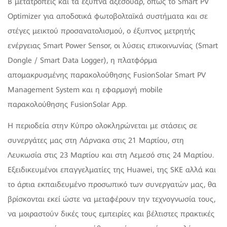
Β μετατροπείς και τα έξυπνα αξεσουάρ, όπως το Smart PV
Optimizer για αποδοτικά φωτοβολταϊκά συστήματα και σε
στέγες μεικτού προσανατολισμού, ο έξυπνος μετρητής
ενέργειας Smart Power Sensor, οι λύσεις επικοινωνίας (Smart
Dongle / Smart Data Logger), η πλατφόρμα
απομακρυσμένης παρακολούθησης FusionSolar Smart PV
Management System και η εφαρμογή mobile
παρακολούθησης FusionSolar Αpp.
H περιοδεία στην Κύπρο ολοκληρώνεται με στάσεις σε
συνεργάτες μας στη Λάρνακα στις 21 Μαρτίου, στη
Λευκωσία στις 23 Μαρτίου και στη Λεμεσό στις 24 Μαρτίου.
Εξειδικευμένοι επαγγελματίες της Huawei, της SKE αλλά και
το άρτια εκπαιδευμένο προσωπικό των συνεργατών μας, θα
βρίσκονται εκεί ώστε να μεταφέρουν την τεχνογνωσία τους,
να μοιραστούν δικές τους εμπειρίες και βέλτιστες πρακτικές