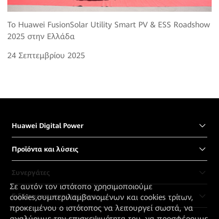
Το Huawei FusionSolar Utility Smart PV & ESS Roadshow
2025 στην Ελλάδα
24 Σεπτεμβρίου 2025
Huawei Digital Power
Προϊόντα και λύσεις
Συνεργάτες
Σε αυτόν τον ιστότοπο χρησιμοποιούμε
Ειδήσεις και ενημερώσεις
cookies,συμπεριλαμβανομένων και cookies τρίτων,
προκειμένου ο ιστότοπος να λειτουργεί σωστά, να
αναλύουμε την επισκεψιμότητα του, να προσφέρουμε