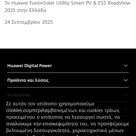
Το Huawei FusionSolar Utility Smart PV & ESS Roadshow
2025 στην Ελλάδα
24 Σεπτεμβρίου 2025
Huawei Digital Power
Προϊόντα και λύσεις
Συνεργάτες
Σε αυτόν τον ιστότοπο χρησιμοποιούμε
Ειδήσεις και ενημερώσεις
cookies,συμπεριλαμβανομένων και cookies τρίτων,
προκειμένου ο ιστότοπος να λειτουργεί σωστά, να
αναλύουμε την επισκεψιμότητα του, να προσφέρουμε
Υπηρεσίες και υποστήριξη
βελτιωμένη λειτουργικότητα, χαρακτηριστικά μέσων