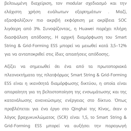
βελτιωμένη διαχείριση, τον modular σχεδιασμό και την
ελάχιστη χρήση ευάλωτων εξαρτημάτων . Μαζί,
εξασφαλίζουν πιο ακριβή εκφόρτιση με ακρίβεια SOC
λιγότερη από 3%. Συνοψίζοντας, η Huawei παρέχει πλήρη
διασφάλιση απόδοσης. Η αρχική διαμόρφωση του Smart
String & Grid-Forming ESS μπορεί να μειωθεί κατά 3,5–12%
για να ανταποκριθεί στις ίδιες απαιτήσεις απόδοσης.
Αξίζει να σημειωθεί ότι ένα από τα πρωτοποριακά
πλεονεκτήματα της πλατφόρμας Smart String & Grid-Forming
ESS είναι η ικανότητά διαμόρφωσης δικτύου, η οποία είναι
απαραίτητη για τη βελτιστοποίηση της ενσωμάτωσης και της
κατανάλωσης ανανεώσιμης ενέργειας στο δίκτυο. Όπως
προβλέπεται για ένα έργο στο Qinghai της Κίνας, όταν ο
λόγος βραχυκυκλώματος (SCR) είναι 1,5, το Smart String &
Grid-Forming ESS μπορεί να αυξήσει την παραγωγή