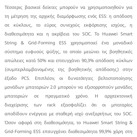
Τέσσερις βασικοί δείκτες μπορούν να χρησιμοποιηθούν για
τη μέτρηση της αρχικής διαμόρφωσης ενός ESS: η απόδοση
σε κύκλους, το εύρος συνεχούς εκφόρτισης ισχύος, η
διαθεσιμότητα και η ακρίβεια του SOC. Το Huawei Smart
String & Grid-Forming ESS χρησιμοποιεί ένα μοναδικό
σύστημα ευφυούς ψύξης, το οποίο μειώνει τις βοηθητικές
απώλειες κατά 50% και επιτυγχάνει 90,3% απόδοση κύκλων
(συμπεριλαμβανομένης της βοηθητικής απόδοσης) στην
έξοδο PCS. Επιπλέον, οι δυνατότητες βελτιστοποίησης
μονάδων μπαταριών 2.0 μπορούν να εξισορροπούν μονάδες
μπαταριών σε πραγματικό χρόνο. Η αρχιτεκτονική
διαχείρισης των rack εξασφαλίζει ότι οι μπαταρίες
αποδίδουν ενέργεια με σταθερή ισχύ ανεξαρτήτως του SOC.
Όσον αφορά στη διαθεσιμότητα, το Huawei Smart String &
Grid-Forming ESS επιτυγχάνει διαθεσιμότητα 99,9% χάρη στη