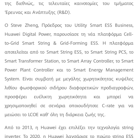
της διεθνώς, τις τελευταίες καινοτομίες του τμήματος
‘Ερευνας και Ανάπτυξης (R&D).
Ο Steve Zheng, Πρόεδρος του Utility Smart ESS Business,
Huawei Digital Power, παρουσίασε τη νέα πλατφόρμα Cell-
to-Grid Smart String & Grid-Forming ESS. Η πλατφόρμα
αποτελείται από το Smart String ESS, το Smart String PCS, το
Smart Transformer Station, το Smart Array Controller, το Smart
Power Plant Controller και το Smart Energy Management
System. Είναι συμβατή με μεγάλης χωρητικότητας κυψέλες
λιθίου φωσφορικού σιδήρου διαφορετικών προδιαγραφών,
προσφέρει ευέλικτη χωρητικότητα και μπορεί να
χρησιμοποιηθεί σε σενάρια οποιουδήποτε C-rate για να
μειώσει το LCOE καθ' όλη τη διάρκεια ζωής της.
Από το 2013, η Huawei έχει επιλέξει την τεχνολογία string
inverter. Το 2020, η Huawei λανσάρισε το πρώτο string ESS