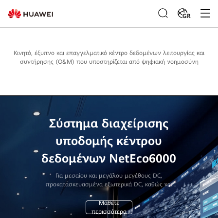
GR
Κινητό, έξυπνο και επαγγελματικό κέντρο δεδομένων λειτουργίας και
συντήρησης (O&M) που υποστηρίζεται από ψηφιακή νοημοσύνη
Σύστημα διαχείρισης
υποδομής κέντρου
δεδομένων NetEco6000
Για μεσαίου και μεγάλου μεγέθους DC,
προκατασκευασμένα εξωτερικά DC, καθώς και
μικροσκοπικά και μικρού μεγέθους DC
Μάθετε
περισσότερα