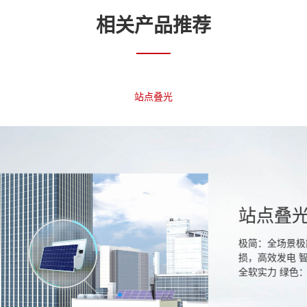
deo
在碳中和这场广泛
相关产品推荐
现碳中和目标的重
受限、遮损影响收
率，灵活部署，有
助力实现绿色低碳
站点叠光
站点叠
极简：全场景极
损，高效发电 
全软实力 绿色