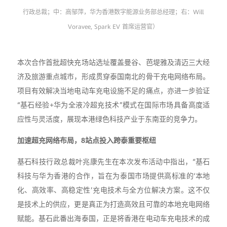
行政总裁；中：高邹萍，华为香港数字能源业务部总经理；右：Will
Voravee, Spark EV 首席运营官）
本次合作首批超快充场站选址覆盖曼谷、芭堤雅及清迈三大经
济及旅游重点城市，形成贯穿泰国南北的骨干充电网络布局。
项目有效解决当地电动车充电设施不足的痛点，亦进一步验证
“基石经验+华为全液冷超充技术”模式在国际市场具备高度适
应性与灵活度，展现本港绿色科技产业于东南亚的竞争力。
加速超充网络布局，8站点投入跨泰重要枢纽
基石科技行政总裁叶兆康先生在本次发布活动中指出，“基石
科技与华为香港的合作，旨在为泰国市场提供高标准的‘本地
化、高效率、高稳定性’充电技术与全方位解决方案。这不仅
是技术上的供应，更是真正为打造高效且可靠的本地充电网络
赋能。基石此番出海泰国，正是将香港在电动车充电技术的成