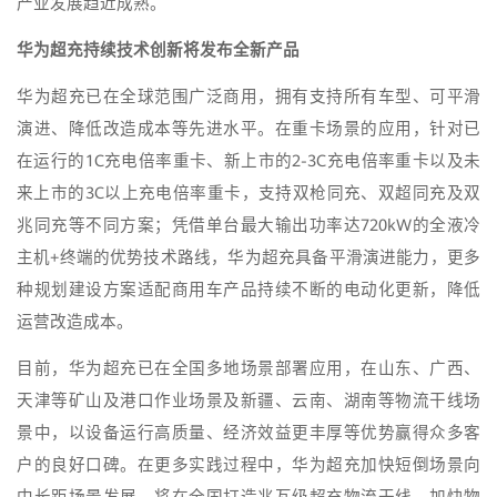
产业发展趋近成熟。
华为超充持续技术创新将发布全新产品
华为超充已在全球范围广泛商用，拥有支持所有车型、可平滑
演进、降低改造成本等先进水平。在重卡场景的应用，针对已
在运行的1C充电倍率重卡、新上市的2-3C充电倍率重卡以及未
来上市的3C以上充电倍率重卡，支持双枪同充、双超同充及双
兆同充等不同方案；凭借单台最大输出功率达720kW的全液冷
主机+终端的优势技术路线，华为超充具备平滑演进能力，更多
种规划建设方案适配商用车产品持续不断的电动化更新，降低
运营改造成本。
目前，华为超充已在全国多地场景部署应用，在山东、广西、
天津等矿山及港口作业场景及新疆、云南、湖南等物流干线场
景中，以设备运行高质量、经济效益更丰厚等优势赢得众多客
户的良好口碑。在更多实践过程中，华为超充加快短倒场景向
中长距场景发展，将在全国打造兆瓦级超充物流干线，加快物