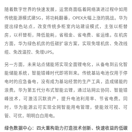
随着数字世界的快速发展，运营商面临着网络演进过程中如用
传统能源模式建5G，将功耗翻番，OPEX大幅上涨的挑战。华为
提出绿色站点，改变传统多柜室内站建设模式，主张以柜替
房，以杆替柜，降低能耗，省租金、省电费、省运维。在机房
方面，华为绿色机房的低碳扩容方案，实现免增机房、免改线
缆、免改温控、免增UPS。
另一方面，未来站点储能将实现全面锂电化，从备电到云化智
能储能系统，智能错峰时代即将到来。传统基站电池仅用于停
电时的应急备电，没有成为基站经营的生产工具，造成储能的
浪费。华为第五代分布式智能云锂，通过站网云协同、智能错
峰技术，可激活沉默资产，提升电池利用率、节省电费。同
时，华为能源云可实现全网智能用电管理，使能效可视、可
管、可优，明明白白用电。
绿色数据中心：四大重构助力打造技术创新、快速收益的低碳