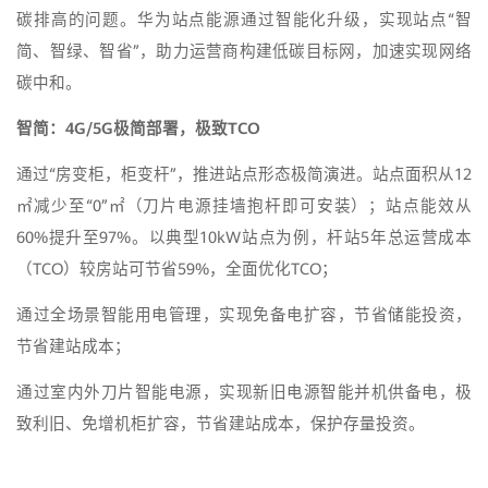
碳排高的问题。华为站点能源通过智能化升级，实现站点“智
简、智绿、智省”，助力运营商构建低碳目标网，加速实现网络
碳中和。
智简：4G/5G极简部署，极致TCO
通过“房变柜，柜变杆”，推进站点形态极简演进。站点面积从12
㎡减少至“0”㎡（刀片电源挂墙抱杆即可安装）；站点能效从
60%提升至97%。以典型10kW站点为例，杆站5年总运营成本
（TCO）较房站可节省59%，全面优化TCO；
通过全场景智能用电管理，实现免备电扩容，节省储能投资，
节省建站成本；
通过室内外刀片智能电源，实现新旧电源智能并机供备电，极
致利旧、免增机柜扩容，节省建站成本，保护存量投资。