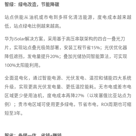
智绿：绿电改造，节能降碳
站点供能从油机或市电到多样化清洁能源，度电成本越来越
低，站点绿电比例越来越高。
华为iSolar解决方案，采用基于高压串联架构的四合一叠光刀
片，实现站点叠光极简部署，安装工程节省15%；光伏优化器
降低遮挡，发电量提升20%；叠加光储协同智能算法，可实现
100%太阳能利用。
全面混电化，通过智能电源、光伏发电、温控和储能四大系统
升级，实现更高光伏发电量、更低温控能耗。无市电或差市电
区域更少使用油机，度电成本再降27%（以埃塞俄比亚站点为
例）；贵市电区域可使用更多绿电，节省市电，ROI周期也可缩
短至3年。
智省：备储一体，省钱+赚钱