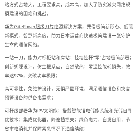
站方式占地大，工程要求高，成本高，加大了防灾减灾网络规
模建设的困难和挑战。
华为iSitePower超级刀片电源
解决方案，凭借极简新形态、低碳
新模式、智慧新高度，助力日本运营商快速极简建设一张守护
生命的通信网络。
一站一刀，能力对标柜站和房站；挂墙挂杆“零“占地极简部署；
创新蝴蝶设计，仿生根系齿，自然散热；零温控能耗损失，效
率达97%，突破功率极限；
高可靠性，免维护设计，无惧严酷环境，满足通信设备和灾害
预警设备的供备电需求；
可杆级部署华为iPV太阳能；搭载智能锂电储能系统和光储自寻
优技术；集成优化器，降遮挡损失；绿色电力，自发自用，节
省市电消耗并保障紧急情况下通信续航；