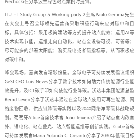
Piechocki在分享波兰绿色站点案例时提到。
ITU –T Study Group 5 Working party 2主席Paolo Gemma先生
在大会上号召全球领先运营商采取积极行动来应对碳中和目
标，具体包括：采用极简建站等方式提升站点能效；运用AI等
技术实现节能，运维走向自动化，站点全设备可视、可管等；
尽可能多的部署太阳能；购买绿电或者碳指标等，从而积极应
对碳中和。
峰会现场，嘉宾发言精彩纷呈。全球电子可持续发展倡议组织
GeSI CEO Luis Neves分享了数字技术如何助力传统能源行业能
效提升，及ICT碳手印如何使能行业降碳。沃达丰集团能源总监
Bernd Leven分享了沃达丰通过在全球站点使用可再生能源、网
络废物回收、供应链降碳等实践以及2040网络净零碳排战略规
划。葡萄牙Altice首席技术官 João Teixeira介绍了站点室内改室
外、锂电化、站点叠光、站点智能运维等创新实践。Globe首席
可持续发展官Maria Yolanda C. Crisanto分享了2030年低碳目标