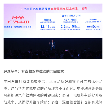
理念契合
：
对卓越驾控体验的共同追求
丰田汽车拥有能源效率高、驾乘品质好和安全可靠的优秀品
质，这与华为智能电动的产品理念不谋而合。电驱动系统是影
响新能源汽车驾乘体验的关键因素：多合一电机能有效提升驱
动效率，从而提升整车续航；多合一深度融合设计也能有效降