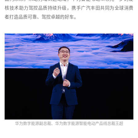
核技术助力驾控品质持续升级，携手广汽丰田共同为全球消费
者打造品质可靠、驾控卓越的好车。
华为数字能源副总裁、华为数字能源智能电动产品线总裁王超