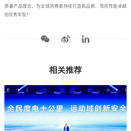
质量产品理念，为全球消费者持续打造高品质、驾控性能卓越
的优秀车型！
相关推荐