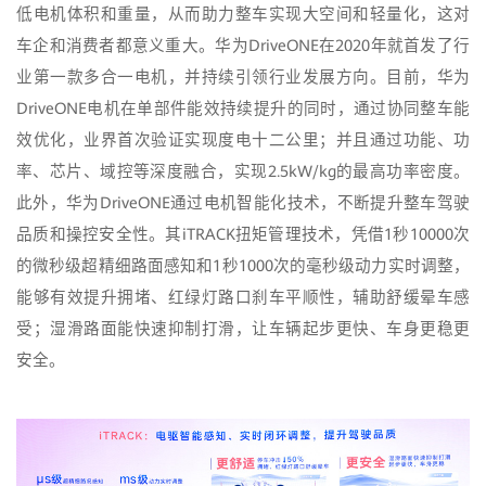
低电机体积和重量，从而助力整车实现大空间和轻量化，这对
车企和消费者都意义重大。华为DriveONE在2020年就首发了行
业第一款多合一电机，并持续引领行业发展方向。目前，华为
DriveONE电机在单部件能效持续提升的同时，通过协同整车能
效优化，业界首次验证实现度电十二公里；并且通过功能、功
率、芯片、域控等深度融合，实现2.5kW/kg的最高功率密度。
此外，华为DriveONE通过电机智能化技术，不断提升整车驾驶
品质和操控安全性。其iTRACK扭矩管理技术，凭借1秒10000次
的微秒级超精细路面感知和1秒1000次的毫秒级动力实时调整，
能够有效提升拥堵、红绿灯路口刹车平顺性，辅助舒缓晕车感
受；湿滑路面能快速抑制打滑，让车辆起步更快、车身更稳更
安全。