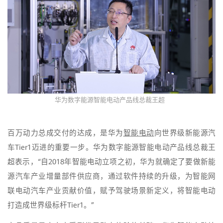
华为数字能源智能电动产品线总裁王超
百万动力总成交付的达成，是华为
智能电动
向世界级新能源汽
车Tier1迈进的重要一步。华为数字能源智能电动产品线总裁王
超表示，“自2018年智能电动立项之初，华为就确定了要做新能
源汽车产业增量部件供应商，通过软件持续的升级，为智能网
联电动汽车产业贡献价值，赋予驾驶场景新定义，将智能电动
打造成世界级标杆Tier1。”