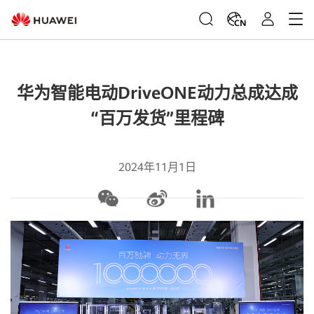
CN
华为智能电动DriveONE动力总成达成
“百万发货”里程碑
2024年11月1日