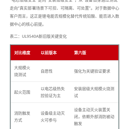
走向“真实部署场景下可控、可隔离、可处置”。对于数据中心
客户而言，这正是锂电能否规模化替代传统铅酸、能否进入数
据中心的核心前提。
表二：UL9540A新旧版关键变化
对比维度
以前版本
第六版
大规模火
自愿性
强化为关键验证要求
烧测试
以电芯级热失
安装层级大规模火烧测
起火范围
控验证为主
试
设备主动灭火装置关
消防触发
设备级主动灭
闭，依赖外部消防被动
方式
火可参与
触发