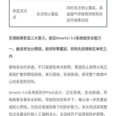
同时关注明火蔓延、高
判定关注
关注明火蔓延
温烟气导致相邻柜热失
点
控开阀等风险
实测结果彰显三大意义，验证SmartLi 5.0系统级安全能力
一、触发柜充分燃烧，相邻柜零蔓延：把热失控限制在单柜之
内
锂电安全的关键，不只是避免单点故障，更是防止故障从电芯
层级扩散到模组层级、单元层级、安装层级，甚至整个数据中
心的系统性风险。
SmartLi 5.0采用高防护Pack设计、正压阻氧、定向排烟、热
隔离等多重安全机制。常规热失控条件下，难以进一步热蔓延
或起火燃烧。为验证极端场景下的防护能力，本次测试采用整
包过充叠加外部人工强制点火，主动绕开产品常规防护屏障，