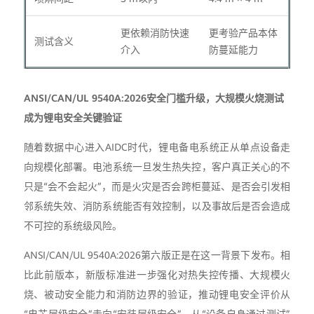
更依赖消防快速
更考验产品本体
测试含义
介入
防蔓延能力
ANSI/CAN/UL 9540A:2026安全门槛升级，大规模火烧测试
成为锂电安全关键验证
随着数据中心进入AIDC时代，锂电备电系统正从单点设备走
向规模化部署。电池系统一旦发生热失控，客户真正关心的不
只是“会不会起火”，而是火灾是否会跨柜蔓延、是否会引发相
邻系统失效、消防系统能否有效控制，以及事故后是否会造成
不可控的系统级风险。
ANSI/CAN/UL 9540A:2026第六版正是在这一背景下发布。相
比此前版本，新版标准进一步强化对热失控传播、大规模火
烧、被动安全能力和消防边界的验证，推动锂电安全评价从
“电芯层级安全”走向“安装层级安全”，从“设备自身通过测试”