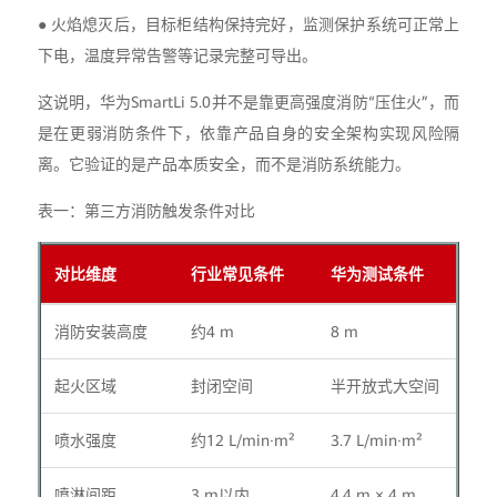
● 火焰熄灭后，目标柜结构保持完好，监测保护系统可正常上
下电，温度异常告警等记录完整可导出。
这说明，华为SmartLi 5.0并不是靠更高强度消防“压住火”，而
是在更弱消防条件下，依靠产品自身的安全架构实现风险隔
离。它验证的是产品本质安全，而不是消防系统能力。
表一：第三方消防触发条件对比
对比维度
行业常见条件
华为测试条件
消防安装高度
约4 m
8 m
起火区域
封闭空间
半开放式大空间
喷水强度
约12 L/min·m²
3.7 L/min·m²
喷淋间距
3 m以内
4.4 m × 4 m