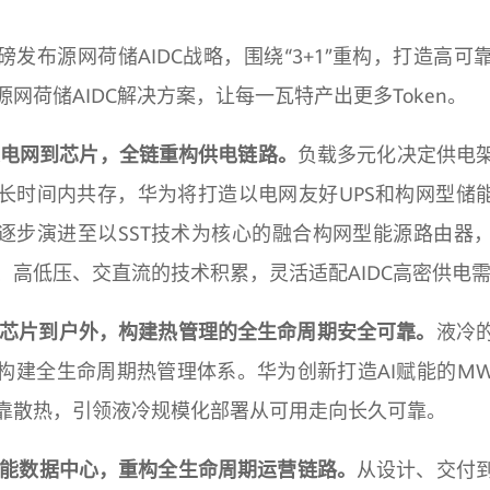
磅发布源网荷储AIDC战略，围绕“3+1”重构，打造高可
网荷储AIDC解决方案，让每一瓦特产出更多Token。
：从电网到芯片，全链重构供电链路。
负载多元化决定供电
长时间内共存，华为将打造以电网友好UPS和构网型储能
逐步演进至以SST技术为核心的融合构网型能源路由器
、高低压、交直流的技术积累，灵活适配AIDC高密供电
构：从芯片到户外，构建热管理的全生命周期安全可靠。
液冷
构建全生命周期热管理体系。华为创新打造AI赋能的M
靠散热，引领液冷规模化部署从可用走向长久可靠。
AI赋能数据中心，重构全生命周期运营链路。
从设计、交付