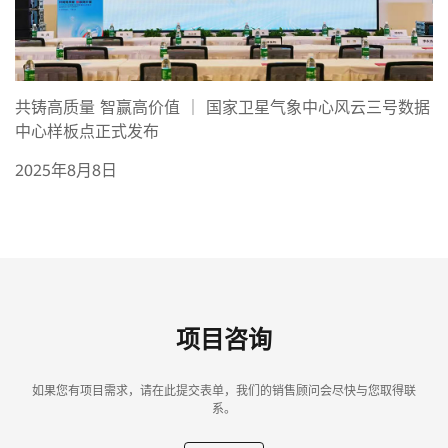
共铸高质量 智赢高价值 ｜ 国家卫星气象中心风云三号数据
中心样板点正式发布
2025年8月8日
项目咨询
如果您有项目需求，请在此提交表单，我们的销售顾问会尽快与您取得联
系。