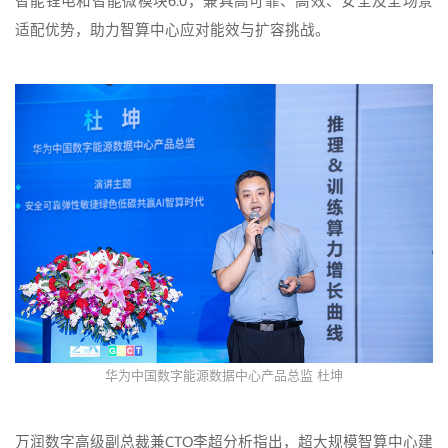
智能锂电和智能微模块6.0，兼具高可靠、高效、安全及全场景
适配优势，助力智算中心应对能效与扩容挑战。
华为中国数字能源数据中心产品总监 杜坤
万润数字高级副总裁兼CTO李超分析指出，超大规模智算中心建