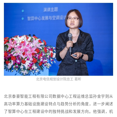
北京电信规划设计院总工 葛昕
北京泰豪智能工程有限公司数据中心工程运维总监孙金宇则从
高功率算力基础设施建设特点与趋势分析的角度，进一步阐述
了智算中心在工程建设中的独特挑战和发展方向。他强调，机