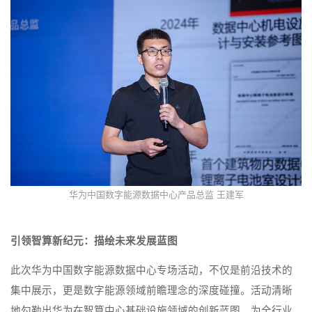
华为中国数字能源数据中心产品总监 王建军
引领智算新纪元：描绘未来发展蓝图
此次华为中国数字能源数据中心专场活动，不仅是前沿技术的
集中展示，更是数字能源领域前瞻理念的深度碰撞。活动清晰
地勾勒出华为在智算中心基础设施领域的创新蓝图，为全行业