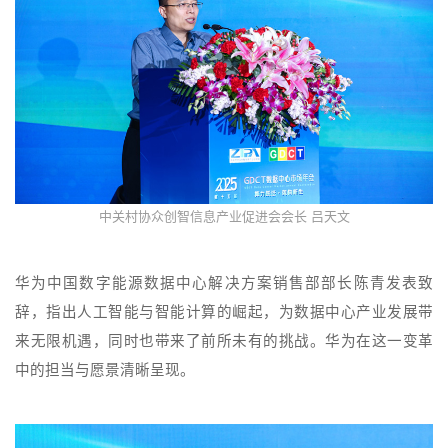
中关村协众创智信息产业促进会会长 吕天文
华为中国数字能源数据中心解决方案销售部部长陈青发表致
辞，指出人工智能与智能计算的崛起，为数据中心产业发展带
来无限机遇，同时也带来了前所未有的挑战。华为在这一变革
中的担当与愿景清晰呈现。