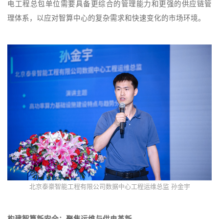
电工程总包单位需要具备更综合的管理能力和更强的供应链管
理体系，以应对智算中心的复杂需求和快速变化的市场环境。
北京泰豪智能工程有限公司数据中心工程运维总监 孙金宇