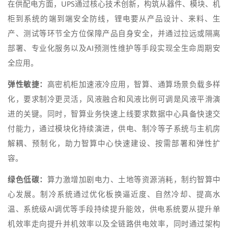
在供配电方面，UPS通过核心技术创新，构筑从器件、模块、机
柜到系统的端到端安全防线，锂电要从产品设计、来料、生
产、测试等环节全方位保障产品自身安全，并通过拉远或隔离
部署、专业化服务以及AI预测性维护等手段实现全生命周期安
全应用。
弹性敏捷：
高密机柜加速液冷应用，智算、通算场景负载多样
化，要求制冷更灵活，风液融合和风液比例可调是风液平滑演
进的关键。同时，智算业务快速上线要求数据中心具备快速交
付能力，通过模块化持续演进，供电、制冷等子系统与主机房
解耦、预制化，助力智算中心快速建设、按需部署和弹性扩
容。
绿色低碳
：
算力激增加剧电力、土地等资源消耗，制约智算中
心发展。制冷系统通过优化板换逼近度、自然冷却、提高水
温、系统级AI调优等手段持续提升能效，供电系统要从提升单
机效率走向提升并机效率以及全链路供电效率，同时通过架构