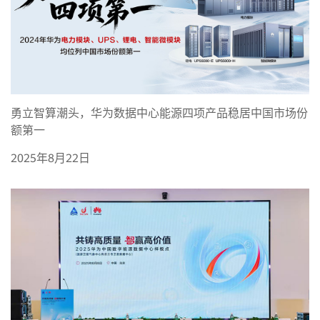
勇立智算潮头，华为数据中心能源四项产品稳居中国市场份
额第一
2025年8月22日