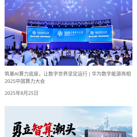
筑基AI算力底座，让数字世界坚定运行 | 华为数字能源亮相
2025中国算力大会
2025年8月25日