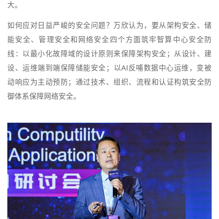
大。
如何应对日益严峻的安全问题？万欣认为，要从架构安全、储
能安全、管理安全和网络安全四个方面筑牢智算中心安全防
线：以最小化故障域的设计原则来保障架构安全；从设计、建
设、运维端到端保障储能安全；以AI反哺数据中心运维，变被
动响应为主动预防；通过技术、组织、流程和认证构筑安全防
御体系保障网络安全。