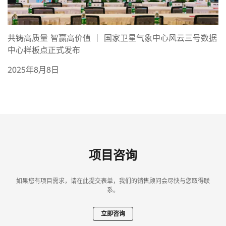
共铸高质量 智赢高价值 ｜ 国家卫星气象中心风云三号数据
中心样板点正式发布
2025年8月8日
项目咨询
如果您有项目需求，请在此提交表单，我们的销售顾问会尽快与您取得联
系。
立即咨询