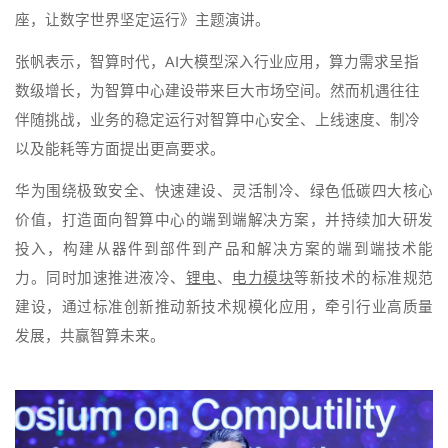
座，让数字世界坚定运行》主题演讲。
张帆表示，智算时代，AI大模型深入行业应用，算力需求呈指
数级增长，为智算中心建设带来巨大市场空间。然而机遇往往
伴随挑战，业务的稳定运行对智算中心安全、上线速度、制冷
以及能耗等方面提出更高要求。
华为围绕极致安全、快速建设、灵活制冷、绿色低碳四大核心
价值，打造面向智算中心的端到端解决方案，并持续加大研发
投入，构建从器件到部件到产品和解决方案的端到端技术能
力。同时加速推进液冷、
锂电
、
电力模块
等新技术的标准规范
建设，通过标准创新推动新技术规模化应用，牵引行业高质量
发展，共赢智算未来。