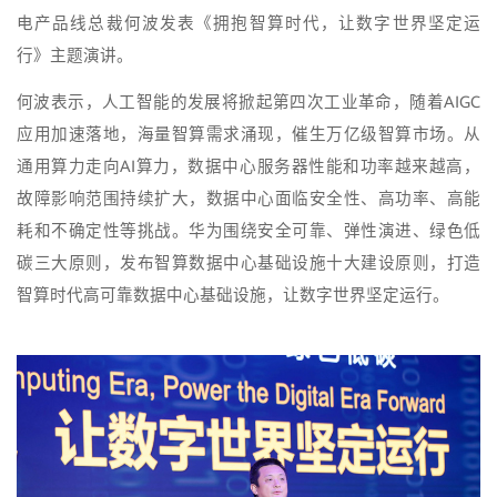
电产品线总裁何波发表《拥抱智算时代，让数字世界坚定运
行》主题演讲。
何波表示，人工智能的发展将掀起第四次工业革命，随着AIGC
应用加速落地，海量智算需求涌现，催生万亿级智算市场。从
通用算力走向AI算力，数据中心服务器性能和功率越来越高，
故障影响范围持续扩大，数据中心面临安全性、高功率、高能
耗和不确定性等挑战。华为围绕安全可靠、弹性演进、绿色低
碳三大原则，发布智算数据中心基础设施十大建设原则，打造
智算时代高可靠数据中心基础设施，让数字世界坚定运行。