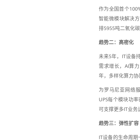
作为全国首个10
智能微模块解决方
排5955吨二氧化
趋势二：高密化
未来5年，IT设
需求增长，AI算
年，多样化算力协同
为罗马尼亚网络服务
UPS每个模块功率
可支撑更多IT业务
趋势三：弹性扩容
IT设备的生命周