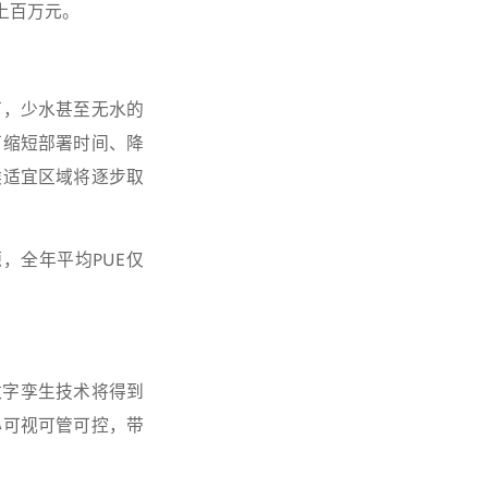
上百万元。
下，少水甚至无水的
可缩短部署时间、降
候适宜区域将逐步取
源，全年平均PUE仅
数字孪生技术将得到
心可视可管可控，带