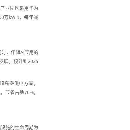
据产业园区采用华为
万kW·h，每年减
时，伴随AI应用的
展。预计到2025
。
PS超高密供电方案，
电，节省占地70%，
础设施的生命周期为