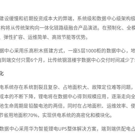
建设缓慢和初期投资成本大的弊端，系统级和数据中心级架构
架构将从传统架构向一体化链路级融合产品演进。在预制化、全
、弹性扩容、运维简单、高效节能等优势。
据中心采用乐高积木搭建方式，一座5层1000柜的数据中心，
端到端交付只需6个月，比传统钢混楼宇数据中心交付时间减少了
化
电系统存在系统割裂且复杂、占地面积大、故障定位难等问题
成本的不断下降，锂电将在数据中心得到规模应用，逐渐走向
池生命周期是铅酸电池的两倍，同时在占地面积、运维效率、
节省用地面积70%，实现供电系统的高密化和模块化。
数据中心采用华为智能锂电UPS整体解决方案，端到端供配电占