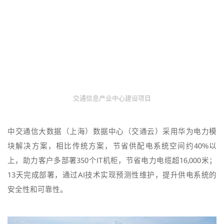
交通信息产业中心建设项目
中交通信大数据（上海）数据中心（交通云）采用华为电力模
块解决方案，相比传统方案，节省供配电系统空间约40%以
上，助力客户多部署350个IT机柜，节省电力电缆超16,000米；
13天完成部署，通过AI技术实现预测性维护，提升供电系统的
安全性和可靠性。