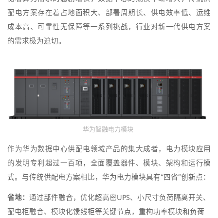
配电方案存在着占地面积大、部署周期长、供电效率低、运维
成本高、可靠性无保障等一系列挑战，行业对新一代供电方案
的需求极为迫切。
华为智融电力模块
作为华为数据中心供配电领域产品的集大成者，电力模块应用
的发明专利超过一百项，全面覆盖器件、模块、架构和运行模
式。与传统供配电方案相比，华为电力模块具有“四省”创新点：
省地：
通过部件融合，优化超高密UPS、小尺寸负荷隔离开关、
配电柜融合、模块化馈线柜等关键节点，重构功率模块和负荷