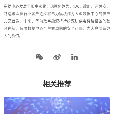
数据中心发展呈现高密化、规模化趋势，IDC、政府、运营商、
制造等众多行业客户逐步将电力模块作为大型数据中心的供电
方案首选。未来，华为数字能源将持续深耕供电链路设备的融
合创新，保障数据中心全生命周期的安全可靠，为客户创造更
大的价值。
相关推荐