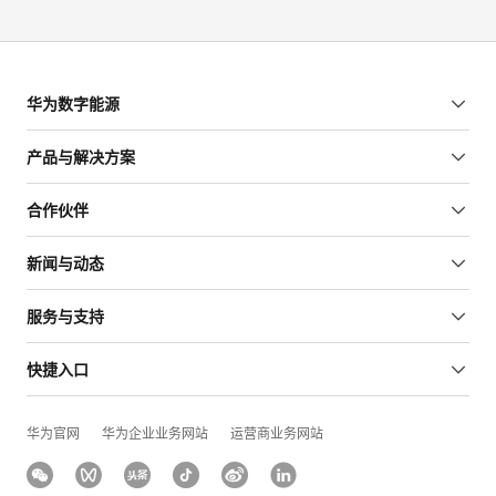
华为数字能源
产品与解决方案
合作伙伴
新闻与动态
服务与支持
快捷入口
华为官网
华为企业业务网站
运营商业务网站